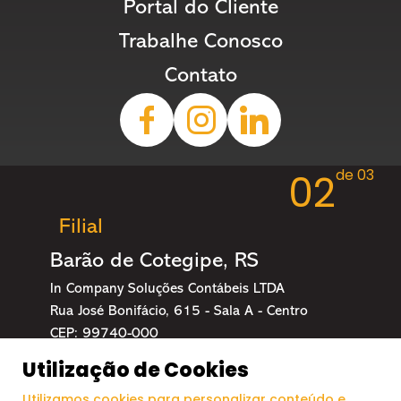
Portal do Cliente
Trabalhe Conosco
Contato
de 03
02
Filial
Barão de Cotegipe, RS
In Company Soluções Contábeis LTDA
Rua José Bonifácio, 615 - Sala A - Centro
CEP: 99740-000
Utilização de Cookies
54 99119-0288
incompany@incompany.cnt.br
Utilizamos cookies para personalizar conteúdo e