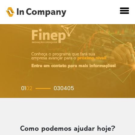
01
02
03
04
05
Como podemos ajudar hoje?