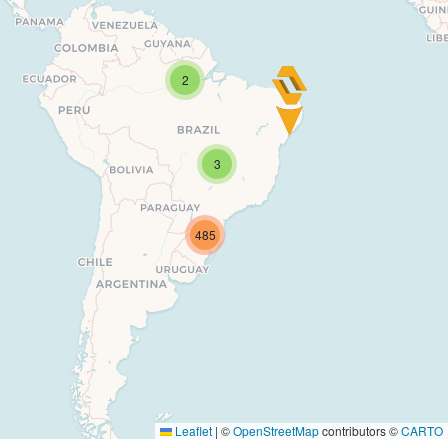
2
3
485
Leaflet
|
©
OpenStreetMap
contributors ©
CARTO