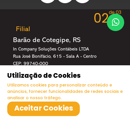
de 03
02
Filial
Barão de Cotegipe, RS
In Company Soluções Contábeis LTDA
Rua José Bonifácio, 615 - Sala A - Centro
CEP: 99740-000
Utilização de Cookies
54 99119-0288
incompany@incompany.cnt.br
Utilizamos cookies para personalizar conteúdo e
anúncios, fornecer funcionalidades de redes sociais e
analisar o nosso tráfego.
Aceitar Cookies
Desenvolvido por
2026 In Company - Todos os direitos Reservados